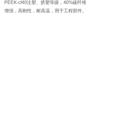
PEEK-cf40
注塑、挤塑等级，
40%碳纤维
增强，高刚性，耐高温，用于工程部件。
PEEK-CF15
铁氟龙
15
和碳纤维增强，混
合物粒料，流动性好，耐热性很好，连续
使用温度
250℃，最高达300℃以上。适
合机械、电气等高质量薄壁工程制品。
PEEK-cf15
石墨
15
注塑增强级，碳纤维增
强，耐高温，刚性和强度好，适合机械、
电气、化工、汽车等润滑性好。
PEEK-cf20
铁氟龙
10
注塑增强级，
20
%碳
纤维增强，耐高温，刚性和强度好，适合
机械，电气、汽车、化工等抗静电制品。
关于
正浩
：
正浩
是一家
主要生产
PEEK聚醚醚酮、